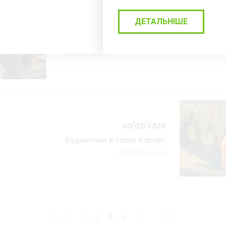
ДЕТАЛЬНІШЕ
05/10/2020
Романтичний вікенд в осінніх Карпатах
Детальніше
20/09/2020
Будиночки в горах Карпат
Детальніше
1
2
3
4
5
6
7
...
17