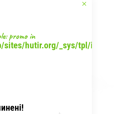
le: promo in
ий
sites/hutir.org/_sys/tpl/inc/po
инені!