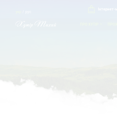
Інтернет-
укр
рус
ПРО ХУТІР
ПРО