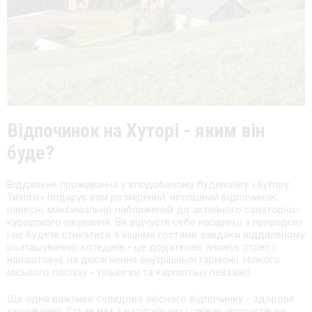
Відпочинок на Хуторі - яким він
буде?
Віддалене проживання у вподобаному будиночку «Хутору
Тихого» подарує вам розмірений, неспішний відпочинок
навесні, максимально наближений до активного санаторно-
курортного лікування. Ви відчуєте себе наодинці з природою
і не будете стикатися з іншими гостями завдяки віддаленому
розташуванню котеджів - це додатково знижує стрес і
налаштовує на досягнення внутрішньої гармонії. Ніякого
міського поспіху - тільки ви та карпатські пейзажі!
Ще одна важлива складова якісного відпочинку - здорове
харчування. Стравами з натуральних і свіжих продуктів ви