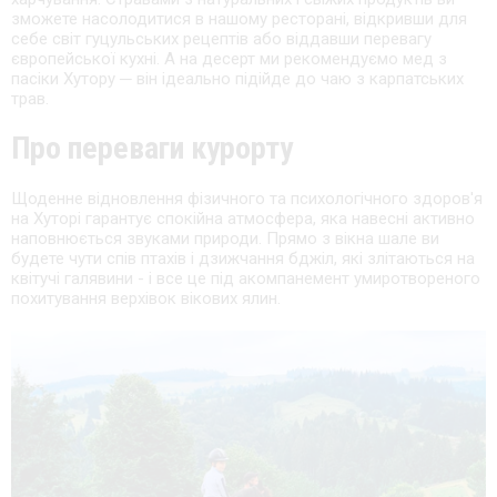
зможете насолодитися в нашому ресторані, відкривши для
себе світ гуцульських рецептів або віддавши перевагу
європейської кухні. А на десерт ми рекомендуємо мед з
пасіки Хутору ─ він ідеально підійде до чаю з карпатських
трав.
Про переваги курорту
Щоденне відновлення фізичного та психологічного здоров'я
на Хуторі гарантує спокійна атмосфера, яка навесні активно
наповнюється звуками природи. Прямо з вікна шале ви
будете чути спів птахів і дзижчання бджіл, які злітаються на
квітучі галявини - і все це під акомпанемент умиротвореного
похитування верхівок вікових ялин.