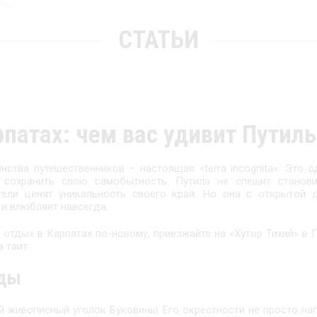
ина?
СТАТЬИ
рпатах: чем вас удивит Путил
ства путешественников – настоящая «terra incognita». Это о
 сохранить свою самобытность. Путила не спешит станови
ели ценят уникальность своего края. Но она с открытой д
 и влюбляет навсегда.
 отдых в Карпатах по-новому, приезжайте на «Хутор Тихий» в П
 таит.
оды
й живописный уголок Буковины. Его окрестности не просто н