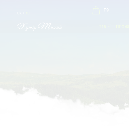
T9
uk
ru
T15
ПРОЖ