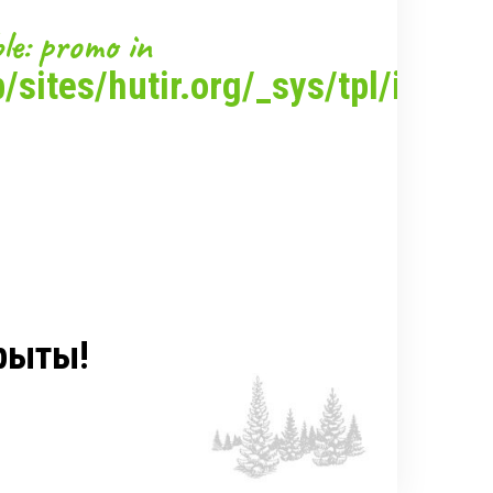
крыленности, как здесь.
le: promo in
 наедине с природой и со
sites/hutir.org/_sys/tpl/inc/po
ине точно не заскучаете.
ь с восторгом.
ный Дол. Там, на горных
 сыр.
м края - к озеру Горный
елей истории – экскурсии
встро-Венгерской империи
рыты!
е. Здесь Вы почувствуете
ьтуру и колорит края.