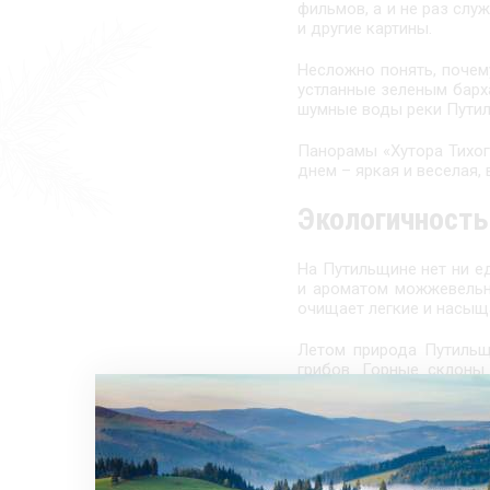
фильмов, а и не раз слу
и другие картины.
Несложно понять, почем
устланные зеленым барха
шумные воды реки Путил
Панорамы «Хутора Тихого
днем – яркая и веселая,
Экологичность
На Путильщине нет ни е
и ароматом можжевельни
очищает легкие и насыщ
Летом природа Путильщ
грибов. Горные склоны
местных жителей, а для г
Свобода и про
На «Хуторе Тихом» дышит