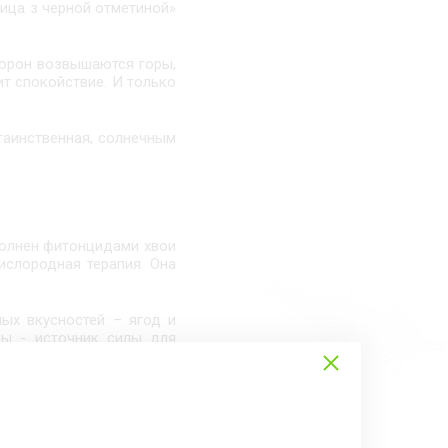
тица з черной отметиной»
торон возвышаются горы,
ит спокойствие. И только
 таинственная, солнечным
полнен фитонцидами хвои
ислородная терапия. Она
ых вкусностей – ягод и
ры - источник силы для
в необъятном просторе. В