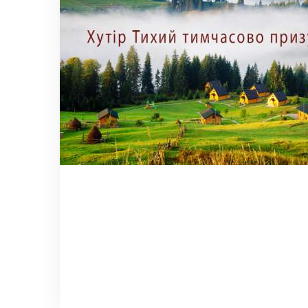
шумных городах или на 
Такой отдых в Карпатах 
своими мыслями, кто не 
Достопримеча
Если Вы любите проводит
Тут Вы сможете посетить
Одна из самых популярн
полонинах, пастухи пров
Из «Хутора Тихого» мож
Глаз, Смугарским водопа
в музеи, на бывшую воен
был известен во всей Ев
Отдых в Карпатах на «Ху
себя желанным гостем. Вы
Откройте для себя Путил