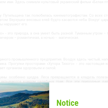
жили ими. Здесь снимали культовый украинский фильм «Белая п
у Путильщина так полюбилась кинематографистам. Со всех с
том. Верхушки вековых елей будто касаются неба. Вокруг цар
ы нарушают его.
» - это природа, а она умеет быть разной. Туманным утром –
 вечером – романтичная, а ночью - магическая.
диного промышленного предприятия. Воздух здесь чистый, на
ка. Прогулки просторами «Хутора Тихого» - это настоящая к
ает организм здоровьем и силой.
ины особенно щедра. Леса превращаются в кладезь полезн
 укрываются ковром целебных трав. Все эти природные да
остей – лучший сувенир из Карпат.
стор
Notice
ся легко не только благодаря чистейшему воздуху. Все дело 