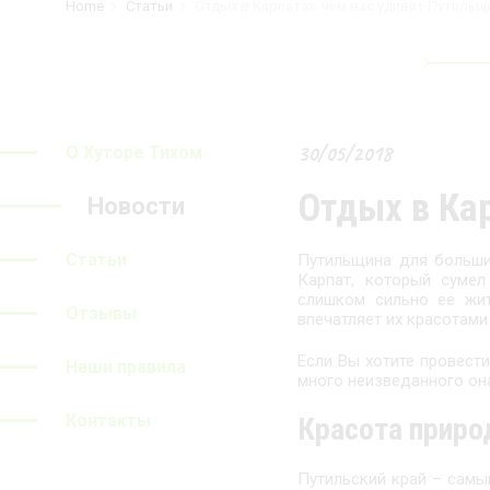
Home
Статьи
Отдых в Карпатах: чем вас удивит Путильщ
30/05/2018
О Хуторе Тихом
Отдых в Ка
Новости
Статьи
Путильщина для большин
Карпат, который сумел
слишком сильно ее жит
Отзывы
впечатляет их красотами
Если Вы хотите провести
Наши правила
много неизведанного она
Контакты
Красота прир
Путильский край – самы