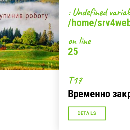
популярных курортах Вы не почувствуете столько свободы и о
: Undefined variab
– для тех, кто умеет наслаждаться тишиной, кто хочет побыть
желает делить пространство с толпами туристов.
/home/srv4web/
тельности
on line
ь свой отдых в Карпатах активно и познавательно, на Путильщ
 уникальные места. Рассказы про них ваши друзья будут слушат
25
ых летних экскурсий «Хутора Тихого» – поход на гору Крас
одят все лето, выпасая овец и готовя традиционный гуцульский
но отправиться к главным природным достопримечательностя
T17
дам, скалам «Протяте каміння», на перевал Немчич. Для любит
ную базу «Памир» и в городок Селятин, который во времена А
ропе.
Временно зак
торе Тихом» – это не туристическая поездка, а нечто больше
 увидите Карпаты в их естественной красоте, погрузитесь в кул
DETAILS
ьщину! Она непременно удивит Вас!