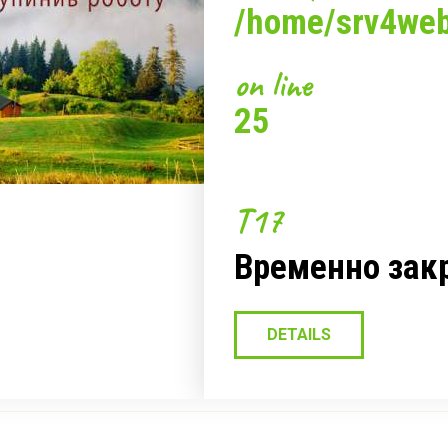
ДИ
/home/srv4web/
on line
25
T17
ИЕ
Временно зак
DETAILS