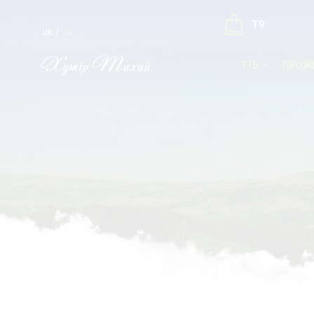
T9
uk
ru
T15
ПРОЖ