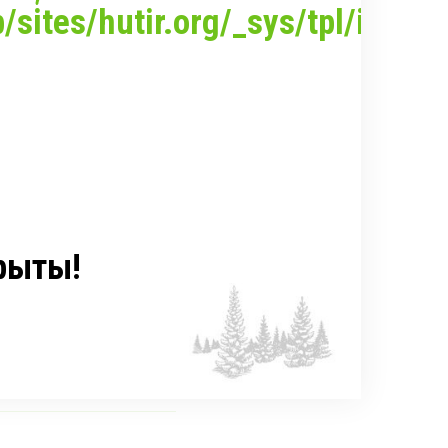
sites/hutir.org/_sys/tpl/inc/po
рыты!