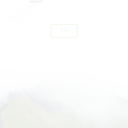
Тихого!
T21