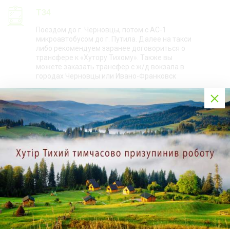
T34
Поездом до г. Черновцы, потом с АС-1
микроавтобусом до г. Путила. Далее на такси
либо рекомендуем заранее договориться о
трансфере к «Хутору Тихому». Также вы
можете заказать трансфер с ж/д вокзала в
городах Черновцы или Ивано-Франковск
T36
Самолетом в г. Ивано-Франковск. С
аэропорта рекомендуем заранее
договориться о трансфере к Хутору Тихому