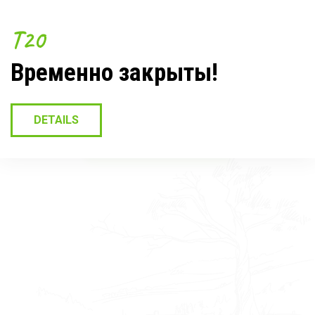
T24
T20
T25
Временно закрыты!
DETAILS