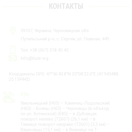
КОНТАКТЫ
59107, Украина, Черновицкая обл
Путильський р-н, с. Сергии, ул. Главная, 449
Тел: +38 (067) 218 45 45
Info@hutir.org
Координаты GPS: 47°56'43.8"N 25°08'22.0"E (47.945488,
25.139442)
T31
Хмельницкий (Н03) – Каменец-Подольский
(Н03) – Бояны (Н03) – Черновцы (в объезд
по ул. Хотинской) (Е85) – в Дубовцах
поворот налево (Т2607) (26,1 км) – в
Глинице поворот направо (Т2601) (3,3 км) –
Вашковцы (15,1 км) – в Вижнице на Т-