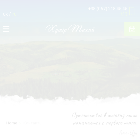
+38 (067) 218 45 45
uk
ru
t13
Путешествие в тысячу миль
начинается с первого шага.
Home
Контакты
Лао-Цзи