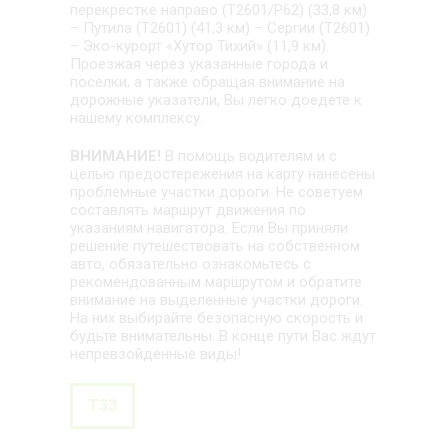
перекрестке направо (Т2601/Р62) (33,8 км)
– Путила (Т2601) (41,3 км) – Сергии (Т2601)
– Эко-курорт «Хутор Тихий» (11,9 км).
Проезжая через указанные города и
поселки, а также обращая внимание на
дорожные указатели, Вы легко доедете к
нашему комплексу.
ВНИМАНИЕ!
В помощь водителям и с
целью предостережения на карту нанесены
проблемные участки дороги. Не советуем
составлять маршрут движения по
указаниям навигатора. Если Вы приняли
решение путешествовать на собственном
авто, обязательно ознакомьтесь с
рекомендованным маршрутом и обратите
внимание на выделенные участки дороги.
На них выбирайте безопасную скорость и
будьте внимательны. В конце пути Вас ждут
непревзойденные виды!
T33