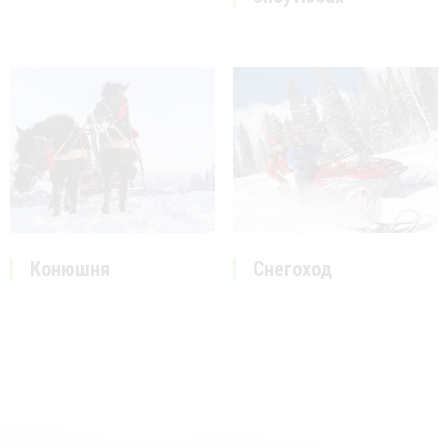
Конюшня
Снегоход