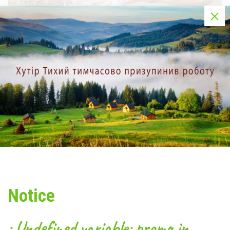
T76
T77
На "Хуторе Тихом" Вы сможете найти уютный и комфортный
уголок для романтического вечера или для отдыха большой
компанией. Организовать свадебный банкет, отпраздновать
День рождения или юбилейную дату Вы с легкостью можете
Notice
на "Хуторе Тихом". Мероприятия могут проводиться как в
зале ресторана, так и в большой открытой беседке (в
теплое время года).
: Undefined variable: promo in