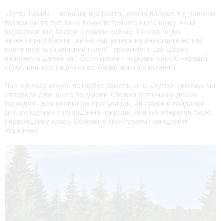
«Хутір Тихий» ─ локація, що розташована далеко від великих
підприємств, тут ви не почуєте техногенного шуму, який
відволікає від бесіди з самим собою. Поїхавши до
автентичних Карпат, ви налаштуєтесь на внутрішній мотив,
навчитеся чути власний голос і зрозумієте, що дійсно
важливо в даний час. Еко-туризм - чудовий спосіб нарешті
сповільнитися і відчути всі барви життя в моменті.
Час від часу кожен потребує самоти, а на «Хуторі Тихому» ми
створили для цього всі умови. Стежки в оточенні дерев
підходять для неспішних прогулянок, альтанки й гойдалки -
для роздумів і споглядання природи, яка тут зберегла свою
первозданну красу. Обирайте еко-туризм і мандруйте
Україною!