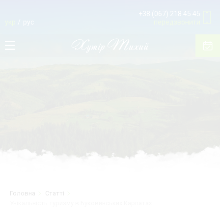
+38 (067) 218 45 45
укр
рус
передзвонити
Головна
Статті
Унікальність туризму в Буковинських Карпатах