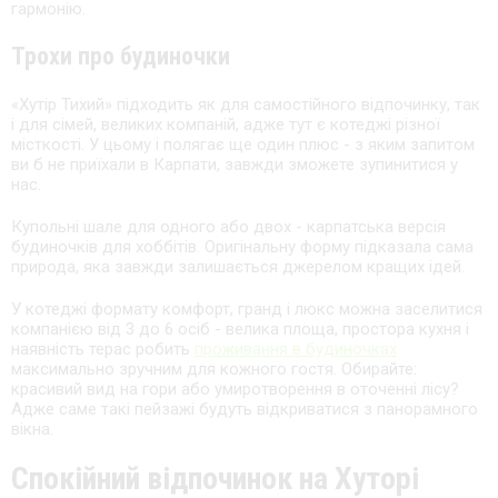
гармонію.
Трохи про будиночки
«Хутір Тихий» підходить як для самостійного відпочинку, так
і для сімей, великих компаній, адже тут є котеджі різної
місткості. У цьому і полягає ще один плюс - з яким запитом
ви б не приїхали в Карпати, завжди зможете зупинитися у
нас.
Купольні шале для одного або двох - карпатська версія
будиночків для хоббітів. Оригінальну форму підказала сама
природа, яка завжди залишається джерелом кращих ідей.
У котеджі формату комфорт, гранд і люкс можна заселитися
компанією від 3 до 6 осіб - велика площа, простора кухня і
наявність терас робить
проживання в будиночках
максимально зручним для кожного гостя. Обирайте:
красивий вид на гори або умиротворення в оточенні лісу?
Адже саме такі пейзажі будуть відкриватися з панорамного
вікна.
Спокійний відпочинок на Хуторі