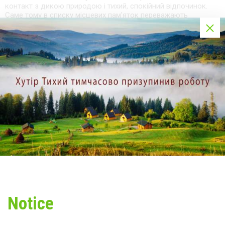
контакт з дикою природою і тихий, спокійний відпочинок.
Саме тому в списку місцевих пам'яток переважають
природні пам'ятки:
• каскад Лебединих озер і озеро Гірське Око;
• скелі Довбуша, Скам'яніла Багачка, Протяте Каміння;
• Смугарські водоспади та перевал Німчич;
• Національний природний парк "Черемоський" з його
унікальними видами флори та фауни (у якому, до речі,
прокладені кілька пішохідних маршрутів різної складності, а
також веломаршрут для любителів активного відпочинку)
Пізнавальною стане подорож на гірську полонину, де вівчарі
випасають отари овець. Саме тут ви зможете познайомитися
з невід'ємною частиною гуцульського побуту, а також
підглянути як готують відомий унікальний продукт - бринзу.
Notice