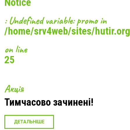
Notice
: Undefined variable: promo in
/home/srv4web/sites/hutir.org
on line
25
15/12/2017
Як яскраво провести новорічні свята в
Карпатах?
Акція
Наступна стаття
Тимчасово зачинені!
ДЕТАЛЬНІШЕ