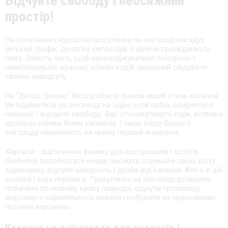
Відчуйте свободу і неосяжний
простір!
На популярних курортах прогулянка на снігоході нагадує
міський трафік: десятки снігоходів з шумом проїжджають
повз. Замість того, щоб насолоджуватися поїздкою і
навколишньою красою, кожен водій змушений слідувати
своєму маршруту.
На "Хуторі Тихому" Ви спробуєте зовсім інший стиль катання.
Ви підійметеся на снігоході на один із пагорбів, озирнетеся
навколо і відчуєте свободу. Вас оточуватимуть гори, встелені
ідеально рівним білим килимом. І лише сліди Вашого
снігоходу намалюють на ньому перший візерунок.
Карпати - відпочинок взимку для екстремалів і естетів.
Любителі полоскотати нерви зможуть отримати свою дозу
адреналіну, відчути швидкість і драйв від катання. Але є в цій
розвазі і інша перевага. Прогулянка на снігоході дозволяє
побачити по-новому красу природи, відчути прохолоду
морозного карпатського повітря і побувати на недосяжних
гірських вершинах.