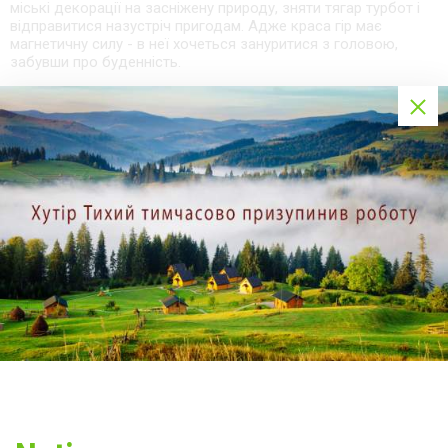
міські декорації на засніжену природу, зняти тягар турбот і
відправитися назустріч пригодам. Адже краса гір має
магнетичну силу - в неї хочеться зануритися з головою,
забувши про буденність.
Якщо Ви хочете наповнитися відчуттям свободи, здійсніть
прогулянку на снігоході. Така розвага зробить Ваш
відпочинок в Карпатах взимку незабутнім.
Поділитись статтею в
соціальних мережах:
Попередня стаття