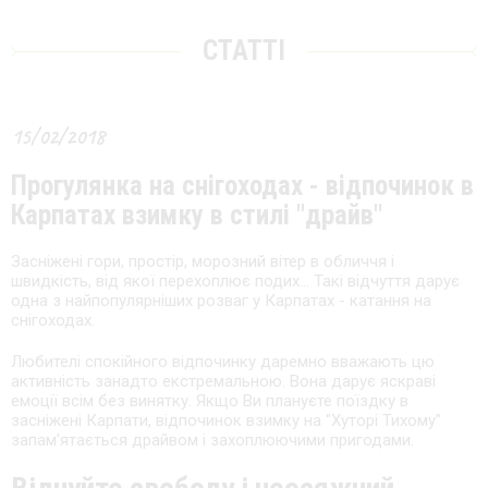
СТАТТІ
15/02/2018
Прогулянка на снігоходах - відпочинок в
Карпатах взимку в стилі "драйв"
Засніжені гори, простір, морозний вітер в обличчя і
швидкість, від якої перехоплює подих... Такі відчуття дарує
одна з найпопулярніших розваг у Карпатах - катання на
снігоходах.
Любителі спокійного відпочинку даремно вважають цю
активність занадто екстремальною. Вона дарує яскраві
емоції всім без винятку. Якщо Ви плануєте поїздку в
засніжені Карпати, відпочинок взимку на "Хуторі Тихому"
запам'ятається драйвом і захоплюючими пригодами.