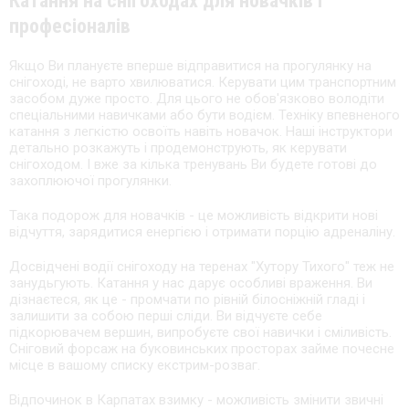
Катання на снігоходах для новачків і
професіоналів
Якщо Ви плануєте вперше відправитися на прогулянку на
снігоході, не варто хвилюватися. Керувати цим транспортним
засобом дуже просто. Для цього не обов'язково володіти
спеціальними навичками або бути водієм. Техніку впевненого
катання з легкістю освоїть навіть новачок. Наші інструктори
детально розкажуть і продемонструють, як керувати
снігоходом. І вже за кілька тренувань Ви будете готові до
захоплюючої прогулянки.
Така подорож для новачків - це можливість відкрити нові
відчуття, зарядитися енергією і отримати порцію адреналіну.
Досвідчені водії снігоходу на теренах "Хутору Тихого" теж не
занудьгують. Катання у нас дарує особливі враження. Ви
дізнаєтеся, як це - промчати по рівній білосніжній гладі і
залишити за собою перші сліди. Ви відчуєте себе
підкорювачем вершин, випробуєте свої навички і сміливість.
Сніговий форсаж на буковинських просторах займе почесне
місце в вашому списку екстрим-розваг.
Відпочинок в Карпатах взимку - можливість змінити звичні