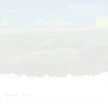
+38 (067) 218 45 45
укр
рус
передзвонити
Головна
Статті
Прогулянка на снігоходах - відпочинок в Карпатах взимку в стилі
"драйв"