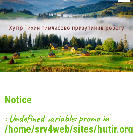
родниковой воды.
На нашем курорте также можно посетить гуцульскую баню,
фито-бочку и пройти курс оздоровительного или лечебного
массажа.
Можно долго описывать все прелести отдыха на «Хуторе
Тихом» зимой. Мы же выделим из них 5 причин, по которым
стоит посетить наш курорт:
проживание в индивидуальных комфортабельных домиках;
отдых в окружении природы, без свойственных для
большинства курортов суеты и шума;
разнообразные варианты отдыха;
вкусное и здоровое питание в ресторане;
микс релакса, драйва и оздоровления.
Новый год, Рождество и в целом зимний отдых на эко-
курорте «Хутор Тихий» станет ярким событием,
Notice
воспоминания о котором будут дарить вам приятные
эмоции целый год.
: Undefined variable: promo in
/home/srv4web/sites/hutir.org