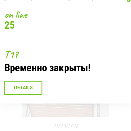
Поделиться статьей в
социальных сетях:
on line
25
T17
Предыдущая статья
Временно закрыты!
DETAILS
25/10/2018