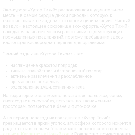
Эко-курорт «Хутор Тихий» расположился в удивительном
месте – в самом сердце дикой природы, которую, к
счастью, никак не задели «отголоски цивилизации». Чистый
воздух – настоящее сокровище эко-курорта. «Хутор Тихий»
находится на значительном расстоянии от действующих
промышленных предприятий, поэтому пребывание здесь –
настоящая кислородная терапия для организма.
Зимний отдых на «Хуторе Тихом» - это:
наслаждение красотой природы;
тишина, спокойствие и безграничный простор;
активные развлечения и расслабленное
времяпрепровождение;
оздоровление души, сознания и тела.
На территории отеля можно покататься на лыжах, санях,
снегоходах и сноутюбах, погулять по заснеженным
просторам, попариться в бане и фито-бочке.
А на период новогодних праздников «Хутор Тихий»
превращается в яркий уголок, атмосфера которого искрится
радостью и весельем. У нас можно незабываемо провести
отдых в Карпатах на Новый год
и Рождество, почувствовать