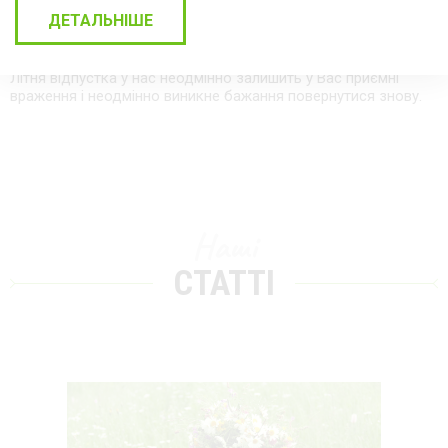
та цікавими розвагами.
ДЕТАЛЬНІШЕ
Карпати, відпочинок, басейн, індивідуальні гірські шале, тиша
і спокій - все це доступно кожному гостю «Хутора Тихого».
Літня відпустка у нас неодмінно залишить у Вас приємні
враження і неодмінно виникне бажання повернутися знову.
Наші
СТАТТІ