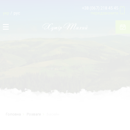
+38 (067) 218 45 45
укр
рус
передзвонити
Головна
Розваги
Басейн