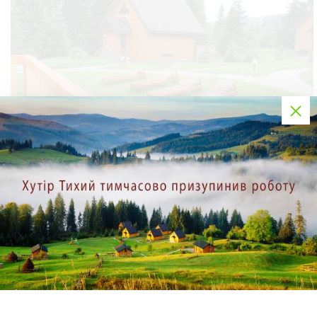
Відпочинок в Карпатах з басейном не можливо уявити без
сонячних ванн. «Хутір Тихий» розташований в зоні
середньогір'я Карпат. Клімат тут м'який, а влітку практично
не буває екстремально високих температур. Це ідеальні
умови для засмаги. Тут Ваша шкіра не отримає такого
сильного опромінення, як на морському узбережжі. Вона
отримає красиву та рівну засмагу без стресу для організму. І
радувати Вас своїм бронзовим відтінком він буде набагато
довше, ніж морська засмага.
Літній відпочинок біля басейну в