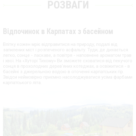
РОЗВАГИ
Відпочинок в Карпатах з басейном
Влітку кожен мріє відправитися на природу, подалі від
запилених міст і розпеченого асфальту. Туди, де дихається
легко, сонце - ласкаве, а повітря - наповнене ароматом трав
і хвої. На «Хуторі Тихому» Ви зможете сховатися від пекучого
сонця в прохолодних дерев'яних котеджах, а освіжитися - в
басейні з джерельною водою в оточенні карпатських гір.
Звідси неймовірно приємно насолоджуватися усіма фарбами
карпатського літа.