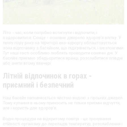
Літо - час, коли потрібно встигнути і відпочити, і
оздоровитися. Сонце - основне джерело здоров'я влітку. У
теплу пору року на території еко-курорту облаштовується
зона відпочинку з басейном, що підігрівається, і шезлонгами.
Тут наші гості особливо люблять проводити сонячні дні. У
басейні приємно збадьоритися вранці, розслабитися опівдні
або зняти втому ввечері.
Літній відпочинок в горах -
приємний і безпечний
Наш басейн наповнюється чистою водою з гірських джерел.
Тому купання в ньому приносить не тільки приємні відчуття,
але і користь для здоров'я.
Водні процедури на відкритому повітрі - це тренування
стійкості організму до перепадів температур, розслаблення і