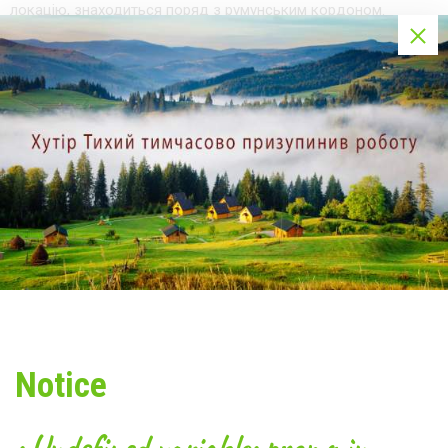
локацію, знаходиться поряд з румунським кордоном.
Панорами українських Карпат і білосніжні куполи на тлі
гірського ландшафту - така екскурсія запам'ятається
надовго!
Смугарські водоспади й Протяте Каміння
Мальовничий каскад водоспадів, оточений з двох сторін
потужними скелями, вражає своєю красою. Це неймовірне
видовище варто побачити на власні очі.
Межиріччя Виженки й потоку Смугарів приховує унікальну
геологічну пам'ятку - Протяте Каміння. Свою назву скелі
отримали через безліч ходів і отворів, які пронизують пласти
пісковику - картина справді видовищна!
Озеро Гірське Око
Природна водойма, прихована від сторонніх очей в глибині
Notice
буковинського лісу - одна з головних визначних пам'яток
краю. Відображення вікових ялин у водній гладі заворожує й
гіпнотизує.
: Undefined variable: promo in