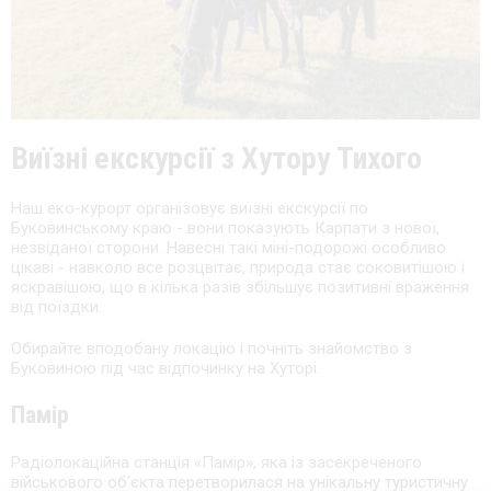
Виїзні екскурсії з Хутору Тихого
Наш еко-курорт організовує виїзні екскурсії по
Буковинському краю - вони показують Карпати з нової,
незвіданої сторони. Навесні такі міні-подорожі особливо
цікаві - навколо все розцвітає, природа стає соковитішою і
яскравішою, що в кілька разів збільшує позитивні враження
від поїздки.
Обирайте вподобану локацію і почніть знайомство з
Буковиною під час відпочинку на Хуторі.
Памір
Радіолокаційна станція «Памір», яка із засекреченого
військового об'єкта перетворилася на унікальну туристичну