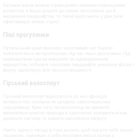
Катання верхи можна справедливо вважати повноцінним
релаксом, а якщо додати до кінних прогулянок ще й
милування ландшафтом, то такий відпочинок у два рази
ефективніше знімає стрес!
Піші прогулянки
Путильський край приховує захопливий світ Карпат -
побачити його ми пропонуємо під час пішої прогулянки. Під
керівництвом гіда ви вирушите за індивідуальним
маршрутом, побачите захопливі ландшафти, унікальну флору і
фауну, характерну для гірської місцевості.
Гірський велоспорт
Гірський велоспорт відноситься до еко-френдлі
активностей, оскільки не шкодить навколишньому
середовищу. Крім того, на велосипеді ви зможете
милуватися красою природи й одночасно тренувати м'язи,
дихальну систему та знімати накопичену напругу.
Навіть одного заїзду в гори досить, щоб відчути себе іншою
людиною, скинувши з себе негативні емоції разом з