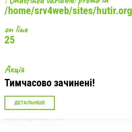
/home/srv4web/sites/hutir.org
on line
25
Акція
Тимчасово зачинені!
«Хутір Тихий» запрошує вас поринути у світ весняного
релаксу, поєднуючи активні розваги з оздоровленням.
ДЕТАЛЬНІШЕ
Обов'язково порадуйте себе кінною прогулянкою,
риболовлею або ж вирушайте на виїзний пікнік у будь-яку
вподобану точку поруч з курортом - варіантів для цікавого й
корисного відпочинку безліч!