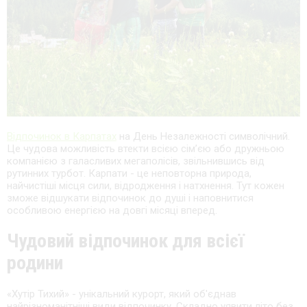
Відпочинок в Карпатах
на День Незалежності символічний.
Це чудова можливість втекти всією сім’єю або дружньою
компанією з галасливих мегаполісів, звільнившись від
рутинних турбот. Карпати - це неповторна природа,
найчистіші місця сили, відродження і натхнення. Тут кожен
зможе відшукати відпочинок до душі і наповнитися
особливою енергією на довгі місяці вперед.
Чудовий відпочинок для всієї
родини
«Хутір Тихий» - унікальний курорт, який об'єднав
найрізноманітніші види відпочинку. Складно уявити літо без