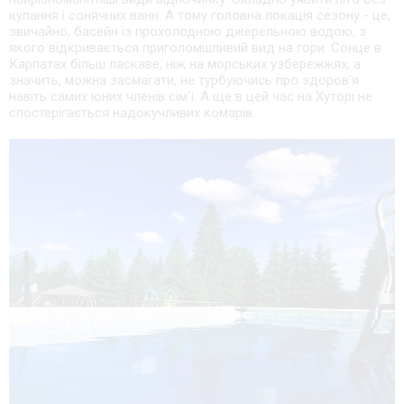
купання і сонячних ванн. А тому головна локація сезону - це,
звичайно, басейн із прохолодною джерельною водою, з
якого відкривається приголомшливий вид на гори. Сонце в
Карпатах більш ласкаве, ніж на морських узбережжях, а
значить, можна засмагати, не турбуючись про здоров'я
навіть самих юних членів сім'ї. А ще в цей час на Хуторі не
спостерігається надокучливих комарів.