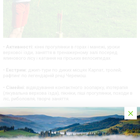
•
Активності:
кінні прогулянки в горах і манежі, уроки
верхової їзди, заняття в тренажерному залі посеред
ялинового лісу і катання на гірських велосипедах.
•
Екстрим:
джип-тури по диких місцях Карпат, тролей,
рафтинг по легендарній річці Черемош.
•
Сімейні:
відвідування контактного зоопарку, іпотерапія
(лікувальна верхова їзда), пікніки, піші прогулянки, походи в
ліс, риболовля, творчі заняття.
•
Релакс:
медитація, йога, лазня, сауна, фіто-бочка, сон на
ялівцевій галявині та на бджолиних вуликах, масажі і кавовий
пілінг.
Смачні традиції Карпат