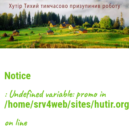
Карпати - це не тільки оздоровлення душі і тіла, але ще й
джерело споконвічних українських традицій. Буковинці
дбайливо зберігають звичаї гостинності та привітності. День
Незалежності в Карпатах неможливий без щедрої святкової
вечері - обов'язково вирушайте в колоритний ресторан
«Хутора Тихого». У меню - білі гриби в сметані, кулеша з
бринзою, карпатська форель по-панськи, п'янкі гуцульські
настоянки, трав'яні чаї та багато іншого. На десерт -
пампушки з вишнею, різноманітні торти, млинці з джемом,
дуже смачне морозиво і шоколад «Хутірський».
Notice
: Undefined variable: promo in
/home/srv4web/sites/hutir.org
on line